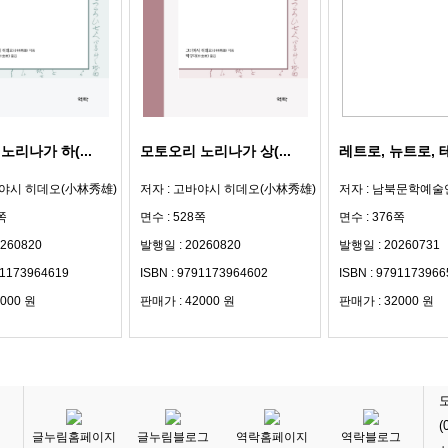
노리나가 하(...
모토오리 노리나가 상(...
레트로, 뉴트로,
바야시 히데오(小林秀雄)
저자 : 고바야시 히데오(小林秀雄)
저자 : 남북문학예
쪽
면수 : 528쪽
면수 : 376쪽
260820
발행일 : 20260820
발행일 : 20260731
91173964619
ISBN : 9791173964602
ISBN : 9791173966
000 원
판매가 : 42000 원
판매가 : 32000 원
(
글누림홈페이지
글누림블로그
역락홈페이지
역락블로그