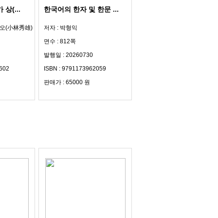
상(...
한국어의 한자 및 한문 ...
데오(小林秀雄)
저자 : 박형익
면수 : 812쪽
발행일 : 20260730
602
ISBN : 9791173962059
판매가 : 65000 원